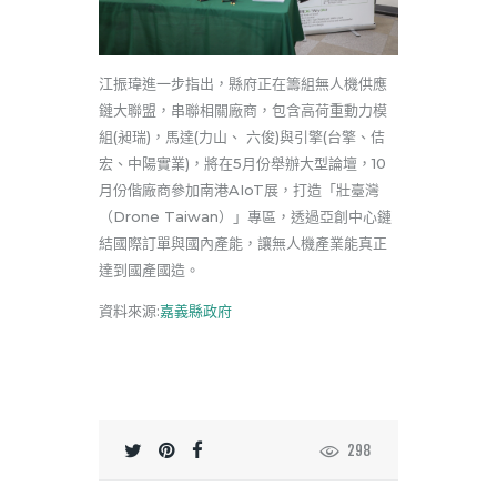
江振瑋進一步指出，縣府正在籌組無人機供應
鏈大聯盟，串聯相關廠商，包含高荷重動力模
組(昶瑞)，馬達(力山、 六俊)與引擎(台擎、佶
宏、中陽實業)，將在5月份舉辦大型論壇，10
月份偕廠商參加南港AIoT展，打造「壯臺灣
（Drone Taiwan）」專區，透過亞創中心鏈
結國際訂單與國內產能，讓無人機產業能真正
達到國產國造。
資料來源:
嘉義縣政府
298