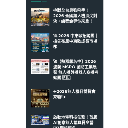
挑戰全台最強飛手！
2026 全國無人機頂尖對
決，總獎金等你來拿！
🚀 2026 中東歐拓銷團｜
搶先布局中東歐成長市場
🌍
🚀【熱烈報名中】2026
波蘭 MSPO 國防工業展
暨 無人機與機器人商機考
察團 🇵🇱
✈️2026無人機日博覽會
來囉❗️✈️
啟動地空科技任務！首屆
AI創意無人載具夏令營
7/3開放報名