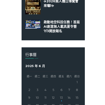
✈️2026無人機日博覽會
來囉❗️✈️
啟動地空科技任務！首屆
AI創意無人載具夏令營
7/3開放報名
行事曆
2025 年 6 月
週一
週二
週三
週四
週五
週六
週日
1
2
3
4
5
6
7
8
9
10
11
12
13
14
15