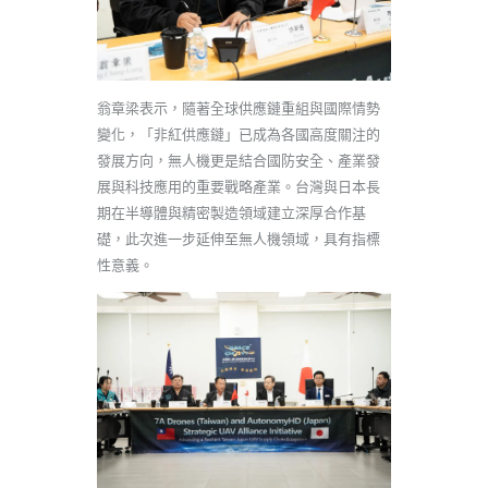
翁章梁表示，隨著全球供應鏈重組與國際情勢
變化，「非紅供應鏈」已成為各國高度關注的
發展方向，無人機更是結合國防安全、產業發
展與科技應用的重要戰略產業。台灣與日本長
期在半導體與精密製造領域建立深厚合作基
礎，此次進一步延伸至無人機領域，具有指標
性意義。