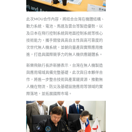
此次MOU合作內容，將結合台灣在機體結構、
動力系統、電池、馬達及雲台等製造優勢，以
及日本在飛行控制系統與地面控制系統等核心
技術能力，攜手開發具高自主性與高可靠度的
次世代無人機系統，並朝向量產與實際應用推
進，打造具國際競爭力的無人機供應鏈體系。
新樂飛執行長許新勝表示，台灣在無人機製造
與應用場域具備完整基礎，此次與日本夥伴合
作，將進一步整合技術與產業鏈資源，推動無
人機在物流、防災及基礎設施應用等領域的實
際落地，並拓展國際市場。