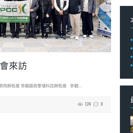
字
會來訪
飛靜態展 參觀廠商擎壤科技靜態展 參觀…
124
0