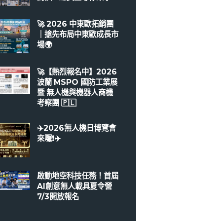
🚀 2026 中東歐拓銷團
｜搶先布局中東歐成長市
場🌍
🚀【熱烈報名中】2026
波蘭 MSPO 國防工業展
暨 無人機與機器人商機
考察團 🇵🇱
✈️2026無人機日博覽會
來囉❗️✈️
啟動地空科技任務！首屆
AI創意無人載具夏令營
7/3開放報名