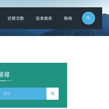
近期活動
協會廠商
聯絡
搜尋
搜
尋
關
鍵