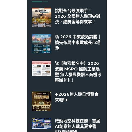
挑戰全台最強飛手！
2026 全國無人機頂尖對
決，總獎金等你來拿！
🚀 2026 中東歐拓銷團｜
搶先布局中東歐成長市場
🌍
🚀【熱烈報名中】2026
波蘭 MSPO 國防工業展
暨 無人機與機器人商機考
察團 🇵🇱
✈️2026無人機日博覽會
來囉❗️✈️
啟動地空科技任務！首屆
AI創意無人載具夏令營
7/3開放報名