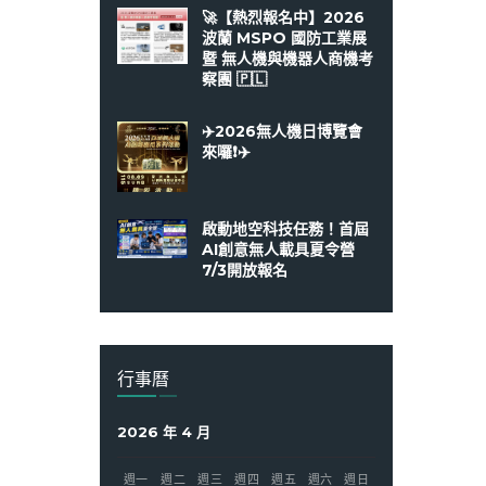
🚀【熱烈報名中】2026
波蘭 MSPO 國防工業展
暨 無人機與機器人商機考
察團 🇵🇱
✈️2026無人機日博覽會
來囉❗️✈️
啟動地空科技任務！首屆
AI創意無人載具夏令營
7/3開放報名
行事曆
2026 年 4 月
週一
週二
週三
週四
週五
週六
週日