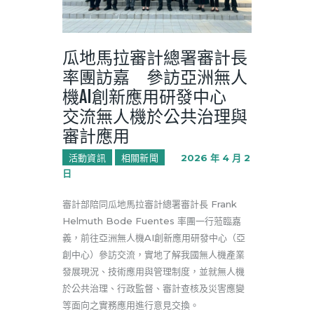
瓜地馬拉審計總署審計長
率團訪嘉 參訪亞洲無人
機AI創新應用研發中心
交流無人機於公共治理與
審計應用
活動資訊
相關新聞
2026 年 4 月 2
日
審計部
陪同
瓜地馬拉審計總署
審計長
Frank
Helmuth Bode Fuentes
率團一行蒞臨嘉
義，前往
亞洲無人機AI創新應用研發中心
（亞
創中心）參訪交流，實地了解我國無人機產業
發展現況、技術應用與管理制度，並就無人機
於公共治理、行政監督、審計查核及災害應變
等面向之實務應用進行意見交換。