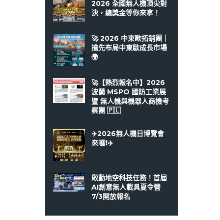
2026 全國無人機頂尖對
決，總獎金等你來拿！
🚀 2026 中東歐拓銷團｜
搶先布局中東歐成長市場
🌍
🚀【熱烈報名中】2026
波蘭 MSPO 國防工業展
暨 無人機與機器人商機考
察團 🇵🇱
✈️2026無人機日博覽會
來囉❗️✈️
啟動地空科技任務！首屆
AI創意無人載具夏令營
7/3開放報名