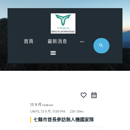
首頁
首頁
最新消息
最新消息
影音專區
近期活動
協會廠商
聯絡
favorite_border
13 9 月
12:00 AM
UNTIL
13 9 月, 11:59 PM
23h 59m
七縣市首長參訪無人機國家隊