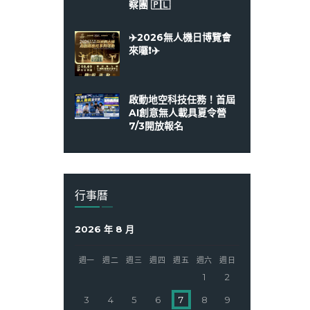
察團 🇵🇱
✈️2026無人機日博覽會
來囉❗️✈️
啟動地空科技任務！首屆
AI創意無人載具夏令營
7/3開放報名
行事曆
2026 年 8 月
週一
週二
週三
週四
週五
週六
週日
1
2
3
4
5
6
7
8
9