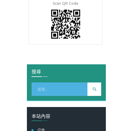
Scan QR Code
搜尋
搜
尋
關
鍵
字:
本站內容
公告