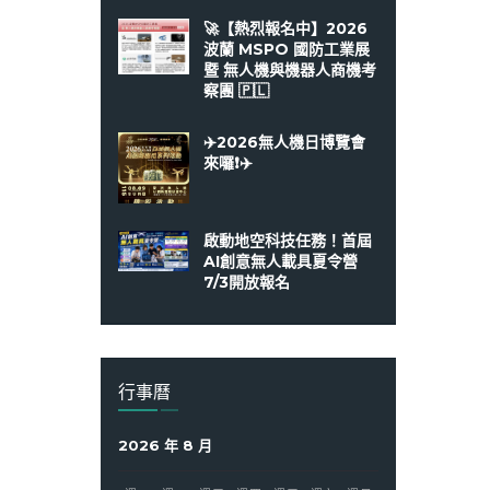
🚀【熱烈報名中】2026
波蘭 MSPO 國防工業展
暨 無人機與機器人商機考
察團 🇵🇱
✈️2026無人機日博覽會
來囉❗️✈️
啟動地空科技任務！首屆
AI創意無人載具夏令營
7/3開放報名
行事曆
2026 年 8 月