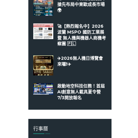
搶先布局中東歐成長市場
🌍
🚀【熱烈報名中】2026
波蘭 MSPO 國防工業展
暨 無人機與機器人商機考
察團 🇵🇱
✈️2026無人機日博覽會
來囉❗️✈️
啟動地空科技任務！首屆
AI創意無人載具夏令營
7/3開放報名
行事曆